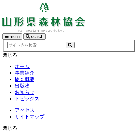
Skip
to
content
menu
search
Search
検
in
索
閉じる
http://yamagata-
ringyou-
fukyu.net/
ホーム
事業紹介
協会概要
出版物
お知らせ
トピックス
アクセス
サイトマップ
閉じる