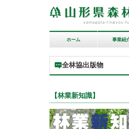
ホーム
事業紹
全林協出版物
【林業新知識】