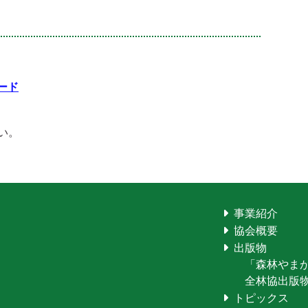
ード
い。
事業紹介
協会概要
出版物
「森林やま
全林協出版
トピックス